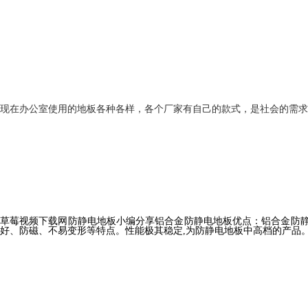
现在办公室使用的地板各种各样，各个厂家有自己的款式，是社会的需
草莓视频下载网
防静电地板
小编分享
铝合金
防静电地板
优点：
铝合金防
好、防磁、不易变形等特点。性能极其稳定,为防静电地板中高档的产品