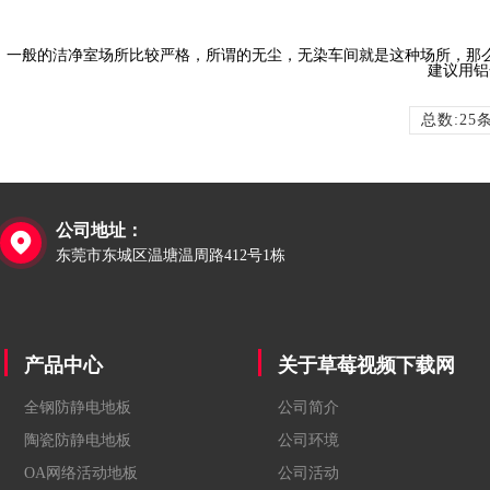
一般的洁净室场所比较严格，所谓的无尘，无染车间就是这种场所
建议用铝合
总数:25
公司地址：

东莞市东城区温塘温周路412号1栋
产品中心
关于草莓视频下载网
全钢防静电地板
公司简介
陶瓷防静电地板
公司环境
OA网络活动地板
公司活动